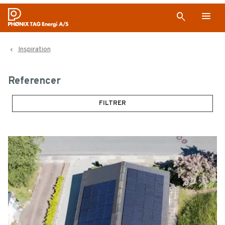
menu
search
Inspiration
navigate_before
Referencer
FILTRER