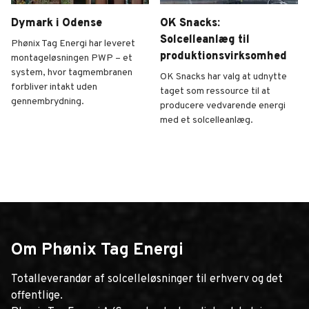
Dymark i Odense
OK Snacks:
Solcelleanlæg til
Phønix Tag Energi har leveret
produktionsvirksomhed
montageløsningen PWP – et
system, hvor tagmembranen
OK Snacks har valg at udnytte
forbliver intakt uden
taget som ressource til at
gennembrydning.
producere vedvarende energi
med et solcelleanlæg.
Dymark i Odense
OK Snacks: Solcelleanlæg 
Om Phønix Tag Energi
Totalleverandør af solcelleløsninger til erhverv og det
offentlige.