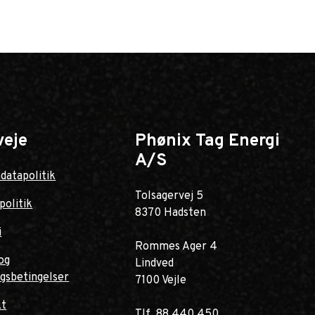
veje
Phønix Tag Energi
A/S
datapolitik
Tolsagervej 5
politik
8370 Hadsten
i
Rommes Ager 4
og
Lindved
ngsbetingelser
7100 Vejle
kt
Tlf. 88 440 450