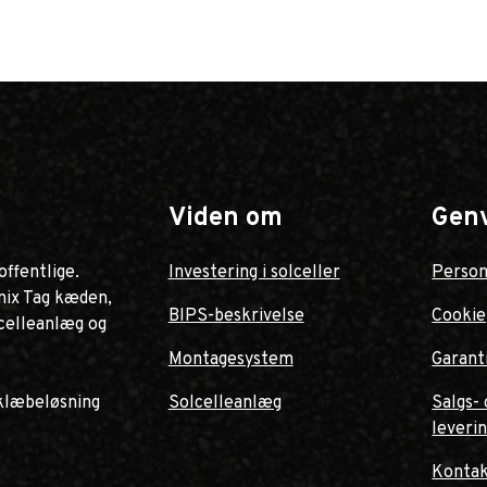
Viden om
Gen
offentlige.
Investering i solceller
Person
nix Tag kæden,
BIPS-beskrivelse
Cookie
lcelleanlæg og
Montagesystem
Garant
klæbeløsning
Solcelleanlæg
Salgs- 
leveri
Konta