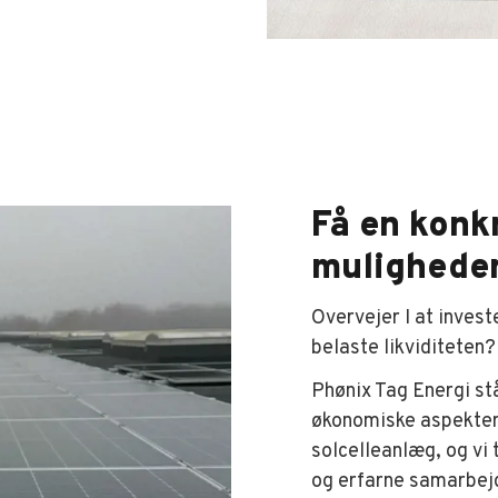
Få en konk
mulighede
Overvejer I at invest
belaste likviditeten?
Phønix Tag Energi stå
økonomiske aspekter a
solcelleanlæg, og vi
og erfarne samarbejd