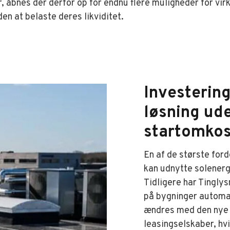
, åbnes der derfor op for endnu flere muligheder for vir
en at belaste deres likviditet.
Investering
løsning ud
startomkos
En af de største for
kan udnytte solenergi
Tidligere har Tingly
på bygninger automa
ændres med den nye l
leasingselskaber, hvi