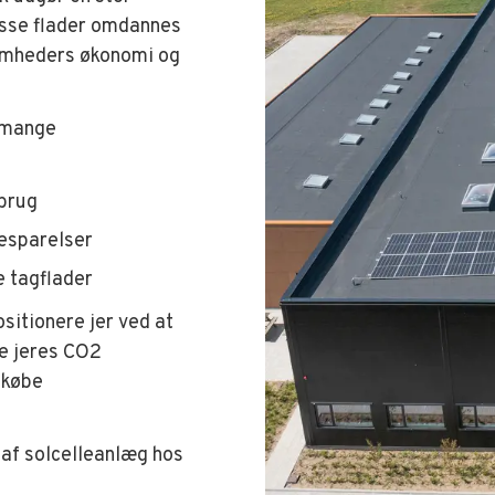
isse flader omdannes
somheders økonomi og
r mange
rbrug
esparelser
 tagflader
sitionere jer ved at
ke jeres CO2
 købe
 af solcelleanlæg hos