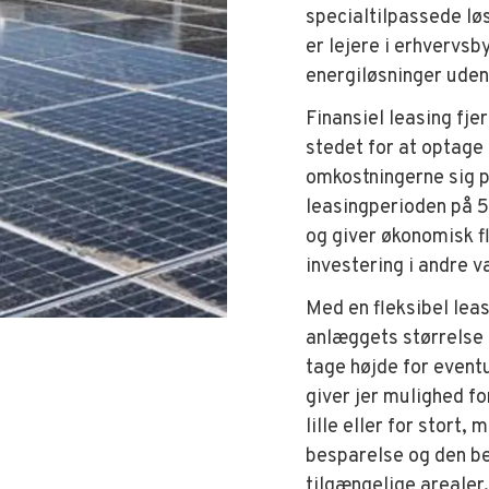
specialtilpassede løs
er lejere i erhvervsb
energiløsninger ude
Finansiel leasing fje
stedet for at optage 
omkostningerne sig p
leasingperioden på 5
og giver økonomisk fle
investering i andre 
Med en fleksibel lea
anlæggets størrelse 
tage højde for event
giver jer mulighed fo
lille eller for stort,
besparelse og den be
tilgængelige areale