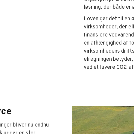
løsning, der både er 
Loven gør det til en
virksomheder, der el
finansiere vedvarende
en afhængighed af fo
virksomhedens drift
elregningen betyder,
ved et lavere CO2-af
rce
inger bliver nu endnu
k udgør en stor