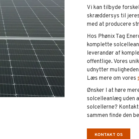
Vi kan tilbyde forske
skræddersys til jere
med at producere st
Hos Phønix Tag Energ
komplette solcellean
leverandør af komple
offentlige. Vores unik
udnytter muligheden 
Læs mere om vores
Ønsker I at høre mer
solcelleanlæg uden at
solcellerne? Kontakt 
sammen finde den bed
KONTAKT OS