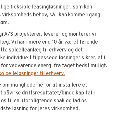
llige fleksible leasingløsninger, som kan
s virksomheds behov, så I kan komme i gang
røm.
i A/S projekterer, leverer og monterer vi
læg. Vi har i mere end 10 år været førende
tte solcelleanlæg til erhverv og det
ke individuelt tilpassede løsninger sikrer, at I
for vedvarende energi fra taget bedst muligt.
solcelleløsninger til erhverv.
e om mulighederne for at installere et
 påvirke driftsresultatet/binde kapital i
os til en uforpligtende snak og lad os
ste løsning for jeres virksomhed.