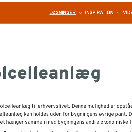
LØSNINGER
expand_more
INSPIRATION
expand_more
VID
olcelleanlæg
 solcelleanlæg til erhvervslivet. Denne mulighed er opstå
lcelleanlæg kan holdes uden for bygningens øvrige pant.
 det hænger sammen med bygningens andre økonomiske fo