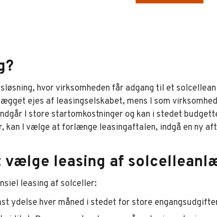
g?
gsløsning, hvor virksomheden får adgang til et solcellea
lægget ejes af leasingselskabet, mens I som virksomhed 
undgår I store startomkostninger og kan i stedet budget
 kan I vælge at forlænge leasingaftalen, indgå en ny aft
t vælge leasing af solcelleanl
siel leasing af solceller:
ast ydelse hver måned i stedet for store engangsudgifter