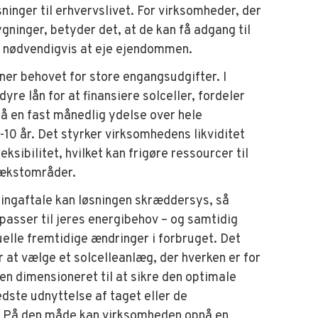
ninger til erhvervslivet. For virksomheder, der
ygninger, betyder det, at de kan få adgang til
n nødvendigvis at eje ejendommen.
rner behovet for store engangsudgifter. I
dyre lån for at finansiere solceller, fordeler
å en fast månedlig ydelse over hele
-10 år. Det styrker virksomhedens likviditet
ksibilitet, hvilket kan frigøre ressourcer til
vækstområder.
singaftale kan løsningen skræddersys, så
passer til jeres energibehov – og samtidig
uelle fremtidige ændringer i forbruget. Det
r at vælge et solcelleanlæg, der hverken er for
 men dimensioneret til at sikre den optimale
dste udnyttelse af taget eller de
r. På den måde kan virksomheden opnå en