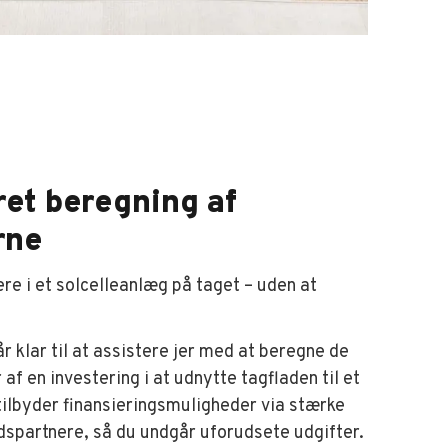
ret beregning af
rne
ere i et solcelleanlæg på taget – uden at
r klar til at assistere jer med at beregne de
f en investering i at udnytte tagfladen til et
 tilbyder finansieringsmuligheder via stærke
spartnere, så du undgår uforudsete udgifter.