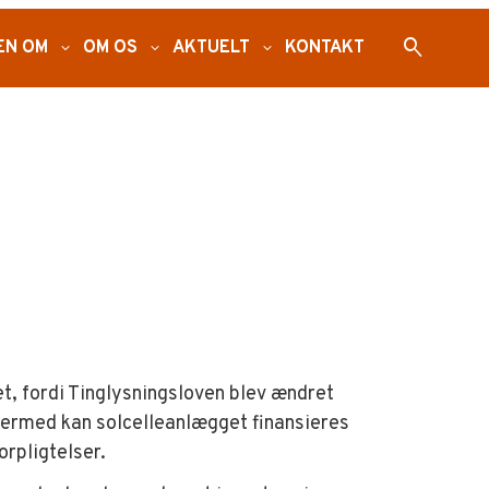
search
EN OM
expand_more
OM OS
expand_more
AKTUELT
expand_more
KONTAKT
et, fordi Tinglysningsloven blev ændret
 Dermed kan solcelleanlægget finansieres
rpligtelser.