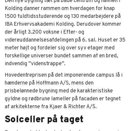
Den nye bygning tæt på både centrum og havnen i
Kolding danner rammen om hverdagen for knap
1500 fuldtidsstuderende og 130 medarbejdere på
IBA Erhvervsakademi Kolding. Derudover kommer
der årligt 3.200 voksne i Efter- og
videreuddannelsesafdelingen på 6. sal. Huset er 35
meter højt og fordeler sig over syv etager med
forskellige universer bundet sammen af en bred,
indvendig ”videnstrappe”.
Hovedentreprisen på det imponerende campus lå i
hænderne på Hoffmann A/S, mens den
prisbelønnede bygning med de karakteristiske
gyldne og rødbrune lameller på facaden er tegnet
af arkitekterne fra Kjaer & Richter A/S.
Solceller på taget